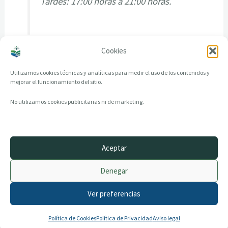
Tardes: 17:00 horas a 21:00 horas.
Cookies
Utilizamos cookies técnicas y analíticas para medir el uso de los contenidos y
mejorar el funcionamiento del sitio.
No utilizamos cookies publicitarias ni de marketing.
Aceptar
© 2014–2026 creandotuprovincia.es · Todos los derechos reservados
Denegar
Aviso legal
Política de Privacidad
Ver preferencias
Política de Cookies
Archivo histórico
Contacto
Política de Cookies
Política de Privacidad
Aviso legal