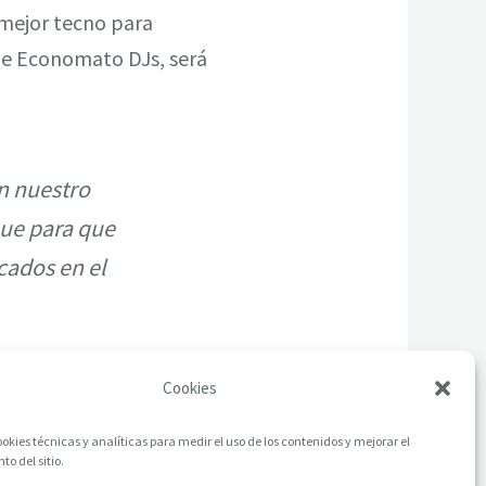
 mejor tecno para
 de Economato DJs, será
n nuestro
ue para que
cados en el
Cookies
okies técnicas y analíticas para medir el uso de los contenidos y mejorar el
o del sitio.