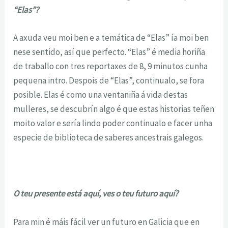
“Elas”?
A axuda veu moi ben e a temática de “Elas” ía moi ben
nese sentido, así que perfecto. “Elas” é media horiña
de traballo con tres reportaxes de 8, 9 minutos cunha
pequena intro. Despois de “Elas”, continualo, se fora
posible. Elas é como una ventaniña á vida destas
mulleres, se descubrín algo é que estas historias teñen
moito valor e sería lindo poder continualo e facer unha
especie de biblioteca de saberes ancestrais galegos.
O teu presente está aquí, ves o teu futuro aquí?
Para min é máis fácil ver un futuro en Galicia que en