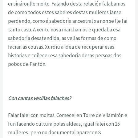
ensináronlle moito. Falando desta relación falabamos
de como todos estes saberes destas mulleres íanse
perdendo, como á sabedoría ancestral xa non se lle fai
tanto caso. A xente nova marchamos e quedaba esa
sabedoría desatendida, as vellas formas de como
facían as cousas. Xurdiu a idea de recuperar esas
historias e coñecer esa sabedoría desas persoas dos
pobos de Pantón.
Con cantas veciñas falaches?
Falar falei con moitas. Comecei en Torre de Vilamirón e
fun facendo cultura polas aldeas, igual falei con 15
mulleres, pero no documental aparecen 8.