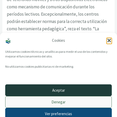
como mecanismo de comunicación durante los
períodos lectivos. Excepcionalmente, los centros
podrán establecer normas para la correcta utilización
como herramienta pedagógica”, reza el texto. “La
prohibición es expresa y taxativa”, ha concluido Feijóo.
Cookies
Utilizamos cookies técnicas y analíticas para medir el uso de los contenidos y
mejorar el funcionamiento del sitio.
No utilizamos cookies publicitarias ni de marketing.
Aceptar
© 2014–2026 creandotuprovincia.es · Todos los derechos reservados
Denegar
Aviso legal
Política de Privacidad
Ver preferencias
Política de Cookies