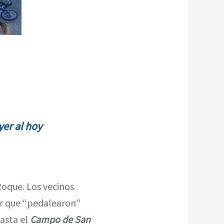
yer al hoy
Roque. Los vecinos
mor que “pedalearon”
asta el
Campo de San