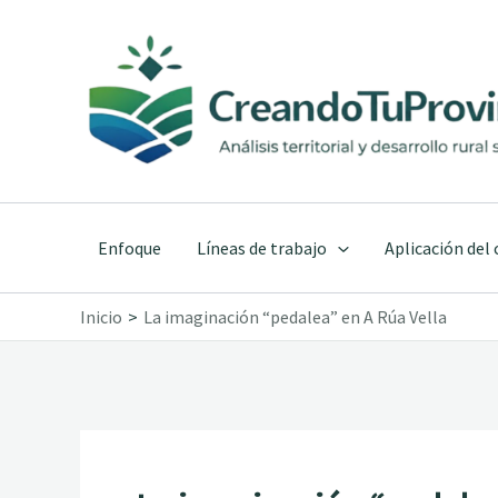
Ir
al
contenido
Enfoque
Líneas de trabajo
Aplicación del
Inicio
La imaginación “pedalea” en A Rúa Vella