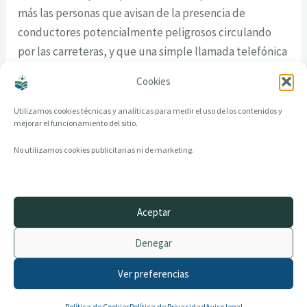
más las personas que avisan de la presencia de
conductores potencialmente peligrosos circulando
por las carreteras, y que una simple llamada telefónica
puede salvar vidas.
Cookies
Utilizamos cookies técnicas y analíticas para medir el uso de los contenidos y
mejorar el funcionamiento del sitio.
No utilizamos cookies publicitarias ni de marketing.
Aceptar
© 2014–2026 creandotuprovincia.es · Todos los derechos reservados
Denegar
Aviso legal
Política de Privacidad
Ver preferencias
Política de Cookies
Archivo histórico
Contacto
Política de Cookies
Política de Privacidad
Aviso legal