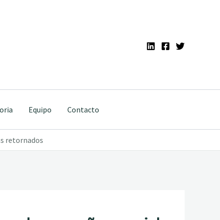
oria
Equipo
Contacto
as retornados