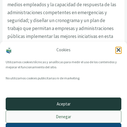
medios empleados y la capacidad de respuesta de las
administraciones competentes en emergencias y
seguridad; y diseñar un cronograma y un plan de
trabajo que permitan a empresas y administraciones
públicas implementar las mejores iniciativas en esta
materia, además de promover el desarrollo de
Cookies
soluciones tecnológicas innovadoras.
Utilizamos cookies técnicas y analíticas para medir el uso de los contenidos y
mejorar el funcionamiento del sitio.
No utilizamos cookies publicitarias ni de marketing.
Aceptar
© 2014–2026 creandotuprovincia.es · Todos los derechos reservados
Denegar
Aviso legal
Política de Privacidad