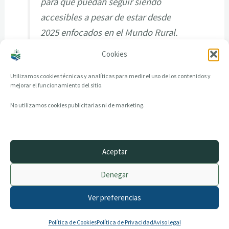
para que puedan seguir siendo
accesibles a pesar de estar desde
2025 enfocados en el Mundo Rural.
Cookies
Utilizamos cookies técnicas y analíticas para medir el uso de los contenidos y
mejorar el funcionamiento del sitio.
No utilizamos cookies publicitarias ni de marketing.
Aceptar
© 2014–2026 creandotuprovincia.es · Todos los derechos reservados
Denegar
Aviso legal
Política de Privacidad
Ver preferencias
Política de Cookies
Archivo histórico
Contacto
Política de Cookies
Política de Privacidad
Aviso legal