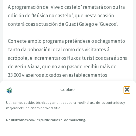
A programación de ‘Vive o castelo’ rematará con outra
edición de ‘Música no castelo’, que nesta ocasión
contará coas actuación de Guadi Galego e ‘Guezos’.
Con este amplo programa preténdese o achegamento
tanto da poboación local como dos visitantes á
acrópole, e incrementar os fluxos turísticos cara á zona
de Verín-Viana, que no ano pasado recibiu máis de
33.000 viaxeiros aloxados en establecementos
hoteleiros, cun incremento dos estranxeiros dun 24%
Cookies
en relación ao ano anterior.
Utilizamos cookies técnicas y analíticas para medir el uso de los contenidos y
mejorar el funcionamiento del sitio.
No utilizamos cookies publicitarias ni de marketing.