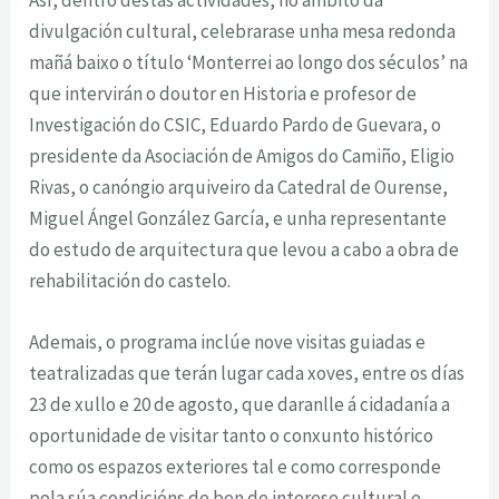
Así, dentro destas actividades, no ámbito da
divulgación cultural, celebrarase unha mesa redonda
mañá baixo o título ‘Monterrei ao longo dos séculos’ na
que intervirán o doutor en Historia e profesor de
Investigación do CSIC, Eduardo Pardo de Guevara, o
presidente da Asociación de Amigos do Camiño, Eligio
Rivas, o canóngio arquiveiro da Catedral de Ourense,
Miguel Ángel González García, e unha representante
do estudo de arquitectura que levou a cabo a obra de
rehabilitación do castelo.
Ademais, o programa inclúe nove visitas guiadas e
teatralizadas que terán lugar cada xoves, entre os días
23 de xullo e 20 de agosto, que daranlle á cidadanía a
oportunidade de visitar tanto o conxunto histórico
como os espazos exteriores tal e como corresponde
pola súa condicións de ben de interese cultural e