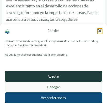
excelencia tanto en el desarrollo de acciones de
investigación como en la impartición de cursos. Para la
asistencia a estos cursos, los trabajadores
desempleados pueden recibir becas y ayudas para
Cookies
desplazamiento.
Utilizamos cookies técnicas y analíticas para medir el uso de los contenidos y
mejorar el funcionamiento del sitio.
No utilizamos cookies publicitarias ni de marketing.
Aceptar
© 2014–2026 creandotuprovincia.es · Todos los derechos reservados
Denegar
Aviso legal
Política de Privacidad
Ver preferencias
Política de Cookies
Archivo histórico
Contacto