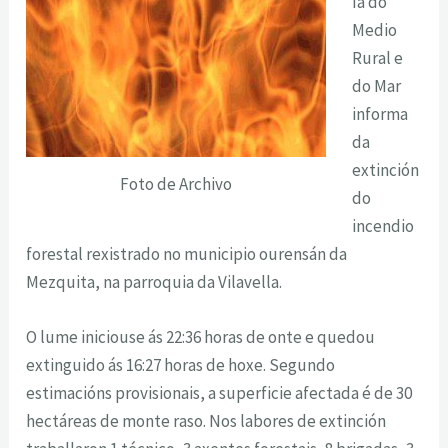
ía do
Medio
Rural e
do Mar
informa
da
extinción
Foto de Archivo
do
incendio
forestal rexistrado no municipio ourensán da
Mezquita, na parroquia da Vilavella.
O lume iniciouse ás 22:36 horas de onte e quedou
extinguido ás 16:27 horas de hoxe. Segundo
estimacións provisionais, a superficie afectada é de 30
hectáreas de monte raso. Nos labores de extinción