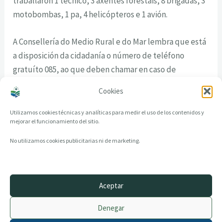
traballaron 1 técnico, 3 axentes forestais, 8 brigadas, 3
motobombas, 1 pa, 4 helicópteros e 1 avión.
A Consellería do Medio Rural e do Mar lembra que está
a disposición da cidadanía o número de teléfono
gratuíto 085, ao que deben chamar en caso de
detectar algún lume forestal.
Cookies
Utilizamos cookies técnicas y analíticas para medir el uso de los contenidos y
mejorar el funcionamiento del sitio.
No utilizamos cookies publicitarias ni de marketing.
Aceptar
© 2014–2026 creandotuprovincia.es · Todos los derechos reservados
Denegar
Aviso legal