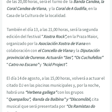
de las 20,00 horas, será el turno de la
Banda Candea, la
Coral Candea de Viana
, y la
Coral de A Gudiña
, en la
Casa de la Cultura de la localidad.
También el día 13, a las 21,00 horas, será la segunda
edición del festival “
Xostra Rock”,
en la Praza Maior,
organizado por la
Asociación Xostra de V
i
ana
en
colaboración con
el Concello de Viana
y la
Diputación
provincial de Ourense. Actuarán “Ses”, “
Os Cuchufellos”
“
Catro no Escano”
y
“Acid Project”.
El día 14 de agosto, a las 15,00 horas, volverá a actuar el
citado DJ en las piscinas municipales y, por la noche,
habrá una
“Verbena gallega”
con los grupos
“
Quenpallou”, ·Banda da Balbina” y “Discomóbil,
cita
musical que será presentada por
“Os Ramistas do