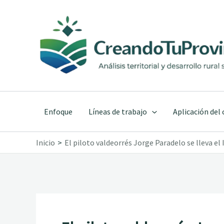
Ir
al
contenido
Enfoque
Líneas de trabajo
Aplicación del
Inicio
El piloto valdeorrés Jorge Paradelo se lleva el