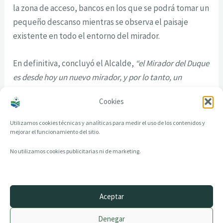
la zona de acceso, bancos en los que se podrá tomar un
pequeño descanso mientras se observa el paisaje
existente en todo el entorno del mirador.
En definitiva, concluyó el Alcalde,
“el Mirador del Duque
es desde hoy un nuevo mirador, y por lo tanto, un
referente de obligada visita para el turismo en la Ribeira
Cookies
Sacra”
.
Utilizamos cookies técnicas y analíticas para medir el uso de los contenidos y
mejorar el funcionamiento del sitio.
No utilizamos cookies publicitarias ni de marketing.
Aceptar
© 2014–2026 creandotuprovincia.es · Todos los derechos reservados
Denegar