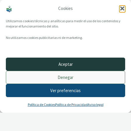
Cookies
Utilizamos cookies técnicas y analíticas para medir el uso de los contenidos y
mejorar el funcionamiento del sitio.
No utilizamos cookies publicitarias ni de marketing.
Aceptar
Denegar
Ver preferencias
Puedes continuar con otra de sus
Política de Cookies
Política de Privacidad
Aviso legal
aportaciones como ‘
School style
‘