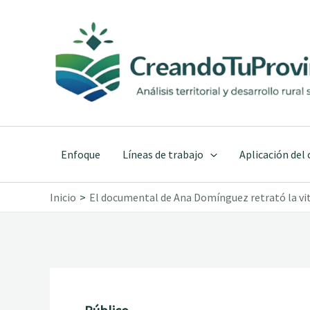
Ir
al
contenido
Enfoque
Líneas de trabajo
Aplicación del
Inicio
El documental de Ana Domínguez retrató la viti