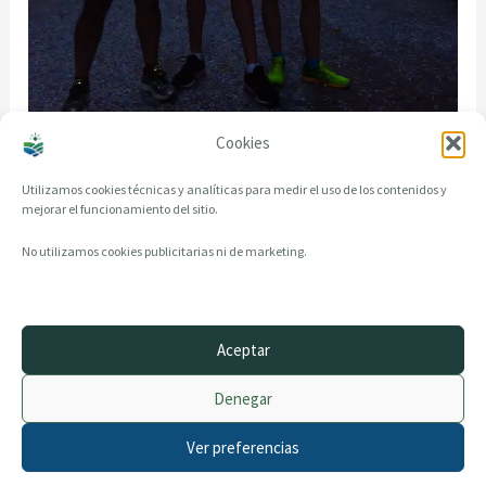
Cookies
Utilizamos cookies técnicas y analíticas para medir el uso de los contenidos y
mejorar el funcionamiento del sitio.
No utilizamos cookies publicitarias ni de marketing.
Aceptar
© 2014–2026 creandotuprovincia.es · Todos los derechos reservados
Denegar
Aviso legal
Política de Privacidad
Ver preferencias
Política de Cookies
Archivo histórico