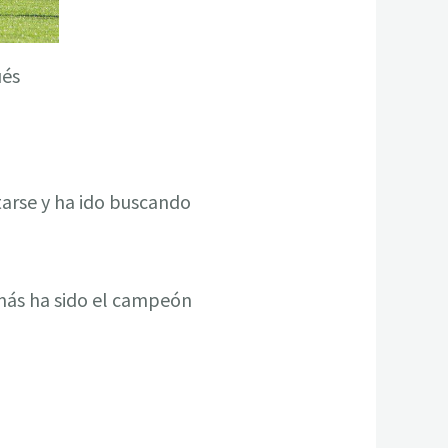
ués
tarse y ha ido buscando
emás ha sido el campeón