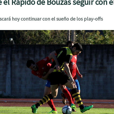
 el Rápido de Bouzas seguir con e
scará hoy continuar con el sueño de los play-offs