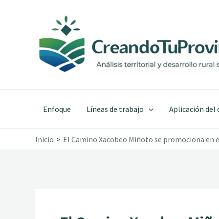
Ir
al
contenido
Enfoque
Líneas de trabajo
Aplicación del
Inicio
El Camino Xacobeo Miñoto se promociona en el