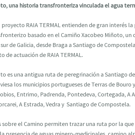
, una historia transfronteriza vinculada el agua ter
el proyecto RAIA TERMAL entienden de gran interés la
nsfronterizo basado en el Camiño Xacobeo Miñoto, un 
l sur de Galicia, desde Braga a Santiago de Composte
eto de actuación de RAIA TERMAL.
o es una antigua ruta de peregrinación a Santiago 
viesa los municipios portugueses de Terras de Bouro y
Lobios, Entrimo, Padrenda, Pontedeva, Cortegada, A A
Forcarei, A Estrada, Vedra y Santiago de Compostela.
as sobre el Camino permiten trazar una ruta por la que
 la presencia de aguas minero-medicinales, camino alr