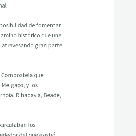
mal
 posibilidad de fomentar
camino histórico que une
la atravesando gran parte
de Compostela que
 Melgaço, y los
rnoia, Ribadavia, Beade,
 circulaban los
ededor del que existió