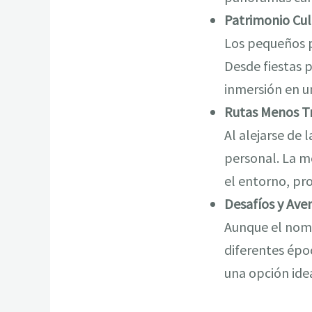
Patrimonio Cult
Los pequeños p
Desde fiestas 
inmersión en un
Rutas Menos Tr
Al alejarse de
personal. La m
el entorno, pr
Desafíos y Ave
Aunque el nomb
diferentes époc
una opción idea