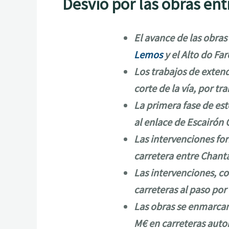
Desvío por las obras ent
El avance de las obras
Lemos
y el Alto do Fa
Los trabajos de extendi
corte de la vía, por tr
La primera fase de es
al enlace de Escairón
Las intervenciones for
carretera entre Chanta
Las intervenciones, co
carreteras al paso po
Las obras se enmarcan 
M€ en carreteras auto