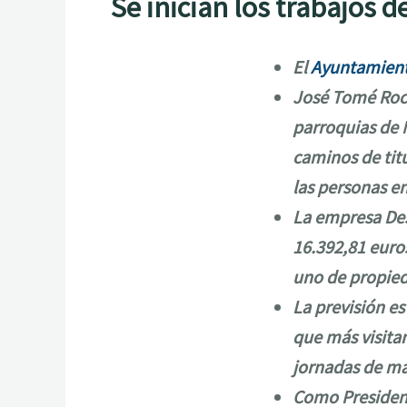
Se inician los trabajos 
El
Ayuntamien
José Tomé Roca
parroquias de 
caminos de tit
las personas e
La empresa Desl
16.392,81 euros
uno de propied
La previsión es
que más visitan
jornadas de ma
Como President