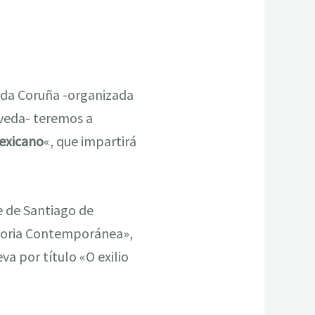
 da Coruña -organizada
óveda- teremos a
mexicano
«, que impartirá
e de Santiago de
storia Contemporánea»,
va por título «O exilio