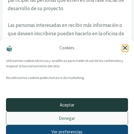
participar las personas que estén en una fase inicial de
desarrollo de su proyecto.
Las personas interesadas en recibir más información o
que deseen inscribirse pueden hacerlo en la oficina de
la agente de desarrollo local del ayuntamiento de
Cookies
Monforte, en las Casitas de la Compañía.
Utilizamos cookies técnicas y analíticas para medir el uso de los contenidos y
mejorar el funcionamiento del sitio.
No utilizamos cookies publicitarias ni de marketing.
Aceptar
© 2014–2026 creandotuprovincia.es · Todos los derechos reservados
Denegar
Aviso legal
Política de Privacidad
Ver preferencias
Política de Cookies