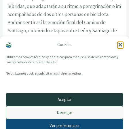
híbridas, que adaptarán a su ritmo a peregrinación e irá
acompañados de dos o tres personas en bicicleta.
Podrán sentir así la emoción final del Camino de
Santiago, cubriendo etapas entre León y Santiago de
Compostela, con alojamiento en hoteles de tres
Cookies
estrellas, hostales y albergues accesibles.
Utilizamos cookies técnicas y analíticas para medir el uso de los contenidos y
mejorar el funcionamiento del sitio.
No utilizamos cookies publicitarias ni de marketing.
Aceptar
© 2014–2026 creandotuprovincia.es · Todos los derechos reservados
Denegar
Aviso legal
Política de Privacidad
Ver preferencias
Política de Cookies