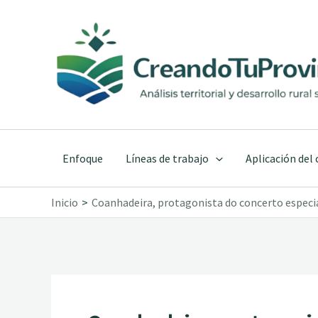
Ir
al
contenido
Enfoque
Líneas de trabajo
Aplicación del
Inicio
Coanhadeira, protagonista do concerto especia