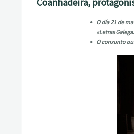
Coanhadeira, protagonis
O día 21 de ma
«Letras Galega
O conxunto our