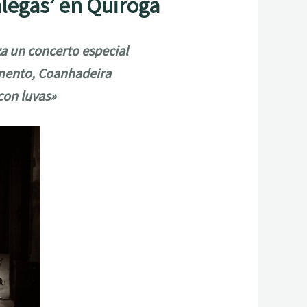
alegas’ en Quiroga
za un concerto especial
omento, Coanhadeira
con luvas»