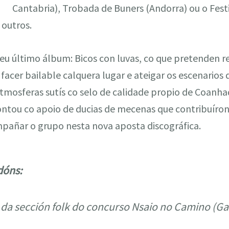
Cantabria), Trobada de Buners (Andorra) ou o Festi
 outros.
eu último álbum: Bicos con luvas, co que pretenden r
, facer bailable calquera lugar e ateigar os escenarios
tmosferas sutís co selo de calidade propio de Coanhad
ontou co apoio de ducias de mecenas que contribuír
añar o grupo nesta nova aposta discográfica.
dóns:
da sección folk do concurso Nsaio no Camino (Gal