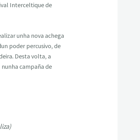
val Interceltique de
ealizar unha nova achega
 dun poder percusivo, de
eira. Desta volta, a
on nunha campaña de
iza)