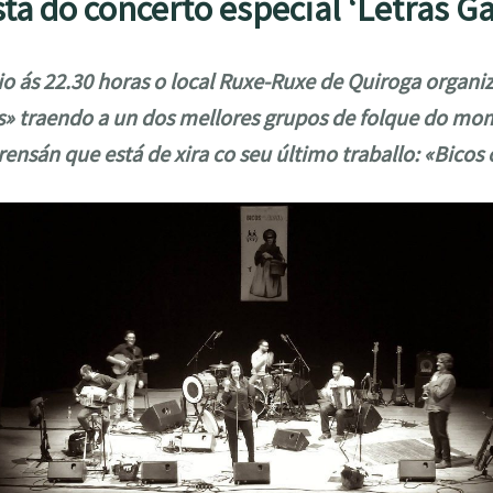
ta do concerto especial ‘Letras G
io ás 22.30 horas o local Ruxe-Ruxe de Quiroga organi
s» traendo a un dos mellores grupos de folque do m
ensán que está de xira co seu último traballo: «Bicos 