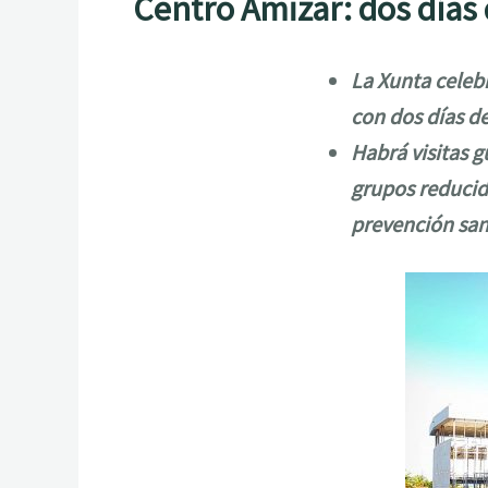
Centro Amizar: dos días 
La Xunta celebr
con dos días de
Habrá visitas g
grupos reducid
prevención san