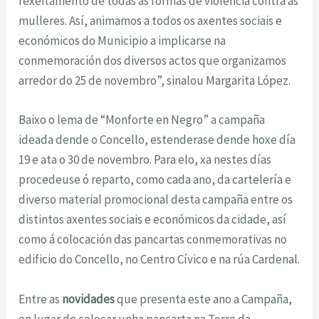
rexeitamento de todas as formas de violencia contra as
mulleres. Así, animamos a todos os axentes sociais e
económicos do Municipio a implicarse na
conmemoración dos diversos actos que organizamos
arredor do 25 de novembro”, sinalou Margarita López.
Baixo o lema de “Monforte en Negro” a campaña
ideada dende o Concello, estenderase dende hoxe día
19 e ata o 30 de novembro. Para elo, xa nestes días
procedeuse ó reparto, como cada ano, da cartelería e
diverso material promocional desta campaña entre os
distintos axentes sociais e económicos da cidade, así
como á colocación das pancartas conmemorativas no
edificio do Concello, no Centro Cívico e na rúa Cardenal.
Entre as
novidades
que presenta este ano a Campaña,
en lugar de colocar unha pancarta na Torre da