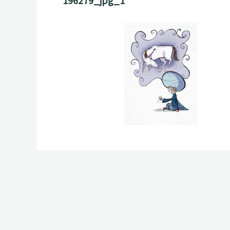
196279_jpg_1