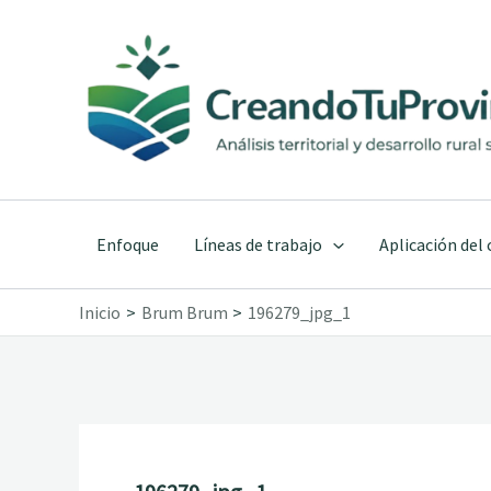
Ir
al
contenido
Enfoque
Líneas de trabajo
Aplicación del
Inicio
Brum Brum
196279_jpg_1