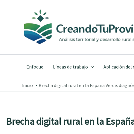
Ir
al
contenido
Enfoque
Líneas de trabajo
Aplicación del
Inicio
Brecha digital rural en la España Verde: diagnós
Brecha digital rural en la España