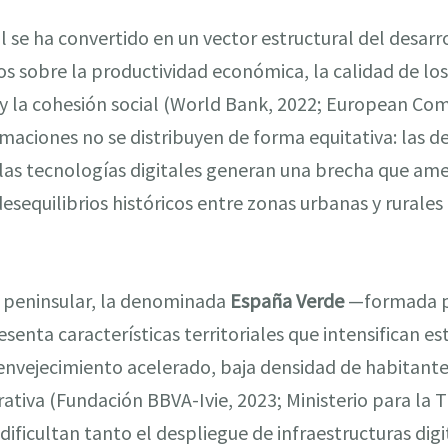
 se ha convertido en un vector estructural del desarrol
s sobre la productividad económica, la calidad de los 
y la cohesión social (World Bank, 2022; European Com
aciones no se distribuyen de forma equitativa: las d
e las tecnologías digitales generan una brecha que a
desequilibrios históricos entre zonas urbanas y rurale
e peninsular, la denominada
España Verde
—formada por
senta características territoriales que intensifican e
 envejecimiento acelerado, baja densidad de habitant
tiva (Fundación BBVA-Ivie, 2023; Ministerio para la T
dificultan tanto el despliegue de infraestructuras dig