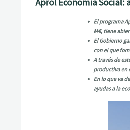
Aprol Economía Social: a
El programa Ap
M€, tiene abier
El Gobierno ga
con el que fom
A través de est
productiva en e
En lo que va de
ayudas a la eco