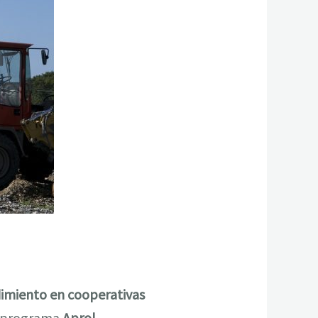
miento en cooperativas
l programa
Aprol