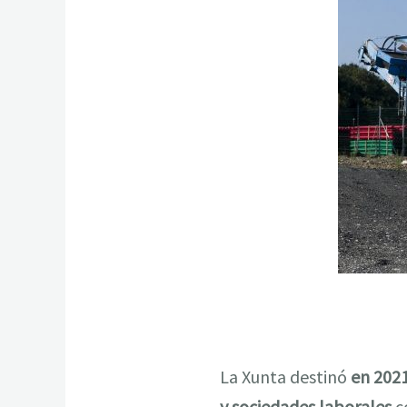
La Xunta destinó
en 2021
y sociedades laborales
c