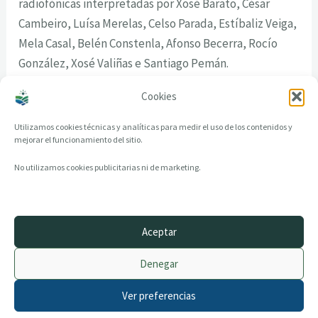
radiofónicas interpretadas por Xosé Barato, César
Cambeiro, Luísa Merelas, Celso Parada, Estíbaliz Veiga,
Mela Casal, Belén Constenla, Afonso Becerra, Rocío
González, Xosé Valiñas e Santiago Pemán.
Cookies
Utilizamos cookies técnicas y analíticas para medir el uso de los contenidos y
mejorar el funcionamiento del sitio.
No utilizamos cookies publicitarias ni de marketing.
Aceptar
© 2014–2026 creandotuprovincia.es · Todos los derechos reservados
Denegar
Aviso legal
Política de Privacidad
Ver preferencias
Política de Cookies
Archivo histórico