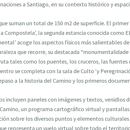
aciones a Santiago, en su contexto histórico y espaci
que suman un total de 150 m2 de superficie. El primer 
r a Compostela’, la segunda estancia conocida como E
ntal’ acoge los aspectos físicos más salientables d
aturaleza que recorre, su destacada *monumentalidade
uta tales como los puentes, los cruceros, las fuentes 
l Centro se completa con la sala de Culto ‘y Peregrinac
epaso a la historia del Camino y los primeros docume
s incluyen paneles con imágenes y textos, venidlos d
 Camino, un programa cartográfico virtual y pantalla
ión sobre los diversos puntos y elementos culturales y
ue representa un vuelo virtual sobre todo el territor