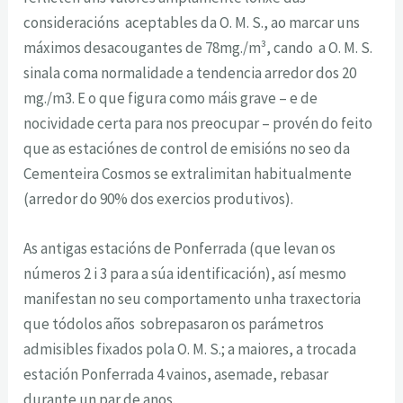
consideracións aceptables da O. M. S., ao marcar uns
máximos desacougantes de 78mg./m³, cando a O. M. S.
sinala coma normalidade a tendencia arredor dos 20
mg./m3. E o que figura como máis grave – e de
nocividade certa para nos preocupar – provén do feito
que as estaciónes de control de emisións no seo da
Cementeira Cosmos se extralimitan habitualmente
(arredor do 90% dos exercios produtivos).
As antigas estacións de Ponferrada (que levan os
números 2 i 3 para a súa identificación), así mesmo
manifestan no seu comportamento unha traxectoria
que tódolos años sobrepasaron os parámetros
admisibles fixados pola O. M. S.; a maiores, a trocada
estación Ponferrada 4 vainos, asemade, rebasar
durante un par de anos.