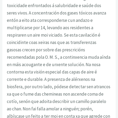
toxicidade enfrontados á salubridade e saúde dos
seres vivos. A concentración dos gases tóxicos avanza
entón a eito ata corresponderse cun andazo e
multiplicarse por 14, levando aos residentes a
respiraren un aire moi viciado. Se esta cavilación é
coincidinte coas xeiras nas que as transferenzas
gasosas crecen por sobre das prescricións
recomendadas pola O. M. S., a continxencia muda aínda
en máis acougante e de urxente solución. Na nosa
contorna esta visión especial das capas de aire é
corrente e durable. A presenza de alérxenos na
biosfera, por outro lado, pódese detectar sen atrancos
xa que o fume das chemineas non ascende coma de
cotío, senón que adoita describir un camiño paralelo
ao chan. Non fai falla amolar a ninguén; porén,
albíscase un feito a ter moi en conta xa que agrede con