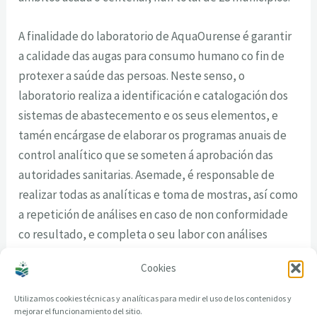
A finalidade do laboratorio de AquaOurense é garantir
a calidade das augas para consumo humano co fin de
protexer a saúde das persoas. Neste senso, o
laboratorio realiza a identificación e catalogación dos
sistemas de abastecemento e os seus elementos, e
tamén encárgase de elaborar os programas anuais de
control analítico que se someten á aprobación das
autoridades sanitarias. Asemade, é responsable de
realizar todas as analíticas e toma de mostras, así como
a repetición de análises en caso de non conformidade
co resultado, e completa o seu labor con análises
puntuais por necesidades do servizo ou no caso de que
Cookies
o solicite algunha administración.
Utilizamos cookies técnicas y analíticas para medir el uso de los contenidos y
mejorar el funcionamiento del sitio.