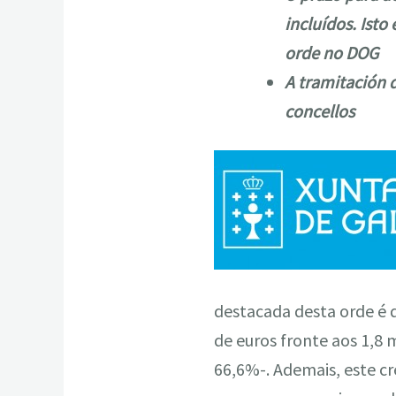
incluídos. Isto
orde no DOG
A tramitación d
concellos
destacada desta orde é q
de euros fronte aos 1,8 
66,6%-. Ademais, este c