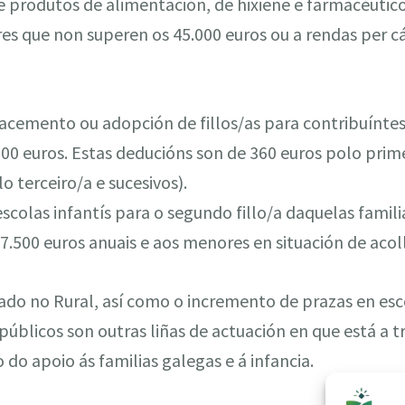
 produtos de alimentación, de hixiene e farmacéutico
ares que non superen os 45.000 euros ou a rendas per 
nacemento ou adopción de fillos/as para contribuínte
.000 euros. Estas deducións son de 360 euros polo prime
o terceiro/a e sucesivos).
scolas infantís para o segundo fillo/a daquelas famil
a 7.500 euros anuais e aos menores en situación de aco
ado no Rural, así como o incremento de prazas en esco
úblicos son outras liñas de actuación en que está a tr
 do apoio ás familias galegas e á infancia.