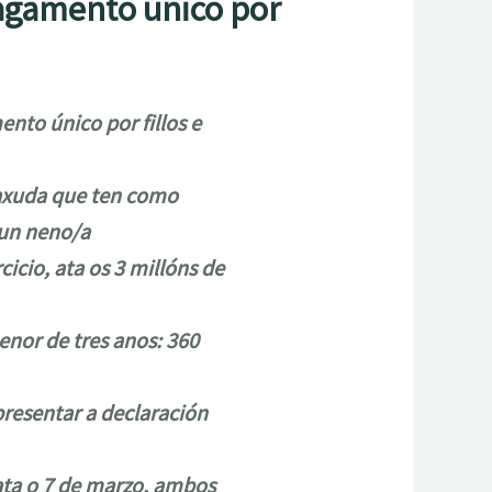
pagamento único por
nto único por fillos e
a axuda que ten como
dun neno/a
icio, ata os 3 millóns de
enor de tres anos: 360
presentar a declaración
ata o 7 de marzo, ambos