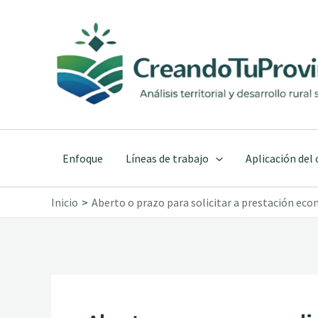
Ir
al
contenido
Enfoque
Líneas de trabajo
Aplicación del
Inicio
Aberto o prazo para solicitar a prestación eco