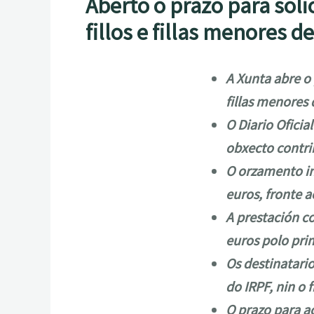
Aberto o prazo para sol
fillos e fillas menores d
A Xunta abre o
fillas menores 
O Diario Ofici
obxecto contri
O orzamento in
euros, fronte 
A prestación c
euros polo prim
Os destinatari
do IRPF, nin o
O prazo para a