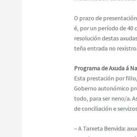
O prazo de presentación 
é, por un período de 40 
resolución destas axudas
teña entrada no rexistro
Programa de Axuda á Na
Esta prestación por fil
Goberno autonómico procu
todo, para ser neno/a. A
de conciliación e serviz
– A Tarxeta Benvida: axu