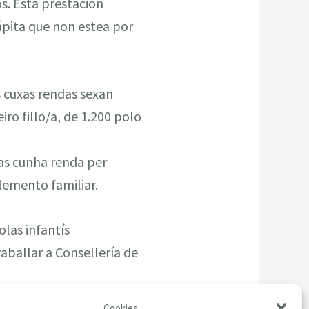
s. Esta prestación
cápita que non estea por
s cuxas rendas sexan
iro fillo/a, de 1.200 polo
ias cunha renda per
llemento familiar.
las infantís
aballar a Consellería de
Cookies