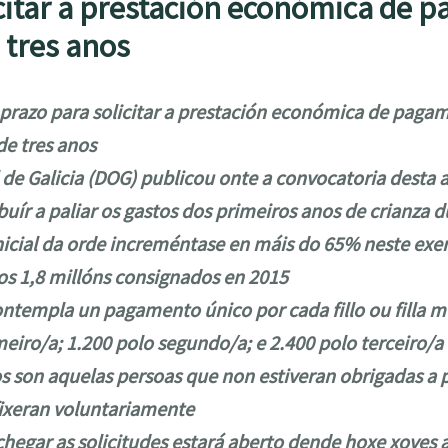
icitar a prestación económica de 
e tres anos
 prazo para solicitar a prestación económica de pagame
de tres anos
al de Galicia (DOG) publicou onte a convocatoria dest
buír a paliar os gastos dos primeiros anos de crianza 
icial da orde increméntase en máis do 65% neste exerc
aos 1,8 millóns consignados en 2015
ontempla un pagamento único por cada fillo ou filla m
eiro/a; 1.200 polo segundo/a; e 2.400 polo terceiro/a
os son aquelas persoas que non estiveran obrigadas a 
 fixeran voluntariamente
chegar as solicitudes estará aberto dende hoxe xoves 