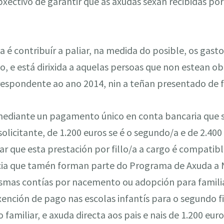
bxectivo de garantir que as axudas sexan recibidas por
 é contribuír a paliar, na medida do posible, os gast
llo, e está dirixida a aquelas persoas que non estean o
respondente ao ano 2014, nin a teñan presentado de f
mediante un pagamento único en conta bancaria que s
 solicitante, de 1.200 euros se é o segundo/a e de 2.400
r que esta prestación por fillo/a a cargo é compatib
ncia que tamén forman parte do Programa de Axuda a N
esmas contías por nacemento ou adopción para familia
xención de pago nas escolas infantís para o segundo f
 familiar, e axuda directa aos pais e nais de 1.200 eur