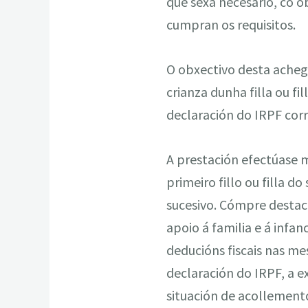
que sexa necesario, co o
cumpran os requisitos.
O obxectivo desta achega
crianza dunha filla ou fi
declaración do IRPF cor
A prestación efectúase 
primeiro fillo ou filla do
sucesivo. Cómpre destaca
apoio á familia e á infa
deducións fiscais nas m
declaración do IRPF, a e
situación de acollemento