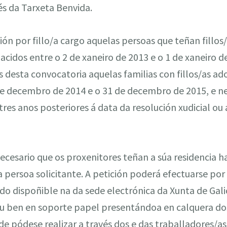
és da Tarxeta Benvida.
ón por fillo/a cargo aquelas persoas que teñan fillos
nacidos entre o 2 de xaneiro de 2013 e o 1 de xaneiro d
s desta convocatoria aquelas familias con fillos/as a
 de decembro de 2014 e o 31 de decembro de 2015, e ne
res anos posteriores á data da resolución xudicial ou 
necesario que os proxenitores teñan a súa residencia ha
 persoa solicitante. A petición poderá efectuarse por v
o dispoñible na da sede electrónica da Xunta de Gali
ou ben en soporte papel presentándoa en calquera dos
de pódese realizar a través dos e das traballadores/as