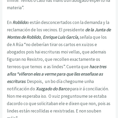
límite. Temos o caso nas mans dun abogado experto na
materia”.
En
Roblido
o están desconcertados con la demanda y la
reclamación de los vecinos. El presidente
de la Junta de
Montes de Roblido
,
Enrique Luis García,
señala que los
de A Rúa “no deberían tirar os cartos en xuizos e
abogados pois hai escrituras moi vellas, que ademais
figuran no Rexistro, que recollen exactamente os
terreos que temos e as lindes”. Cuenta que
hace tres
años “viñeron eles a verme para que lles enseñase as
escrituras
. Despois, un bo día chegoume unha
notificación do
Xuzgado do Barco
para ir á conciliación.
Non me esperaba iso. O xuiz preguntoume se estaba
dacordo co que solicitaban ele e dixen que non, pois as
lindes están recollidas e rexistradas. E non souben