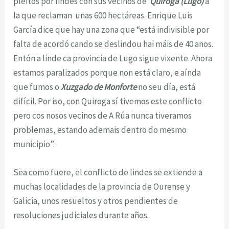
pleitos por lindes con sus vecinos de
Quiroga (Lugo)
a
la que reclaman unas 600 hectáreas. Enrique Luis
García dice que hay una zona que “está indivisible por
falta de acordó cando se deslindou hai máis de 40 anos.
Entón a linde ca provincia de Lugo sigue vixente. Ahora
estamos paralizados porque non está claro, e aínda
que fumos o
Xuzgado de Monforte
no seu día, está
difícil. Por iso, con Quiroga sí tivemos este conflicto
pero cos nosos vecinos de A Rúa nunca tiveramos
problemas, estando ademais dentro do mesmo
municipio”.
Sea como fuere, el conflicto de lindes se extiende a
muchas localidades de la provincia de Ourense y
Galicia, unos resueltos y otros pendientes de
resoluciones judiciales durante años.