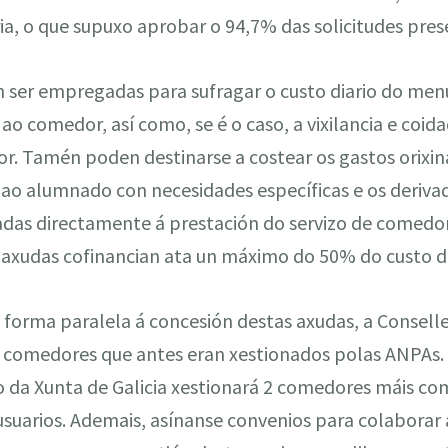
ia, o que supuxo aprobar o 94,7% das solicitudes pre
 ser empregadas para sufragar o custo diario do men
s ao comedor, así como, se é o caso, a vixilancia e co
r. Tamén poden destinarse a costear os gastos orixi
 ao alumnado con necesidades específicas e os deriva
adas directamente á prestación do servizo de comedor
s axudas cofinancian ata un máximo do 50% do custo de
forma paralela á concesión destas axudas, a Consell
comedores que antes eran xestionados polas ANPAs. D
da Xunta de Galicia xestionará 2 comedores máis co
usuarios. Ademais, asínanse convenios para colaborar