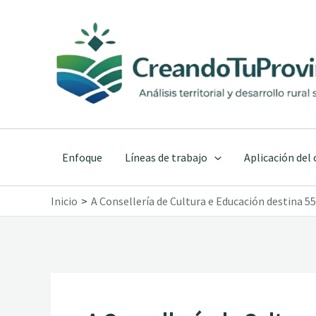
Ir
al
contenido
Enfoque
Líneas de trabajo
Aplicación del
Inicio
A Consellería de Cultura e Educación destina 5