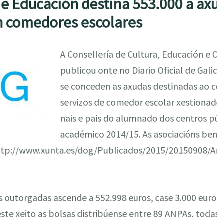
 e Educación destina 553.000 a ax
an comedores escolares
A Consellería de Cultura, Educación e 
publicou onte no Diario Oficial de Gali
se conceden as axudas destinadas ao 
servizos de comedor escolar xestionad
nais e pais do alumnado dos centros p
académico 2014/15. As asociacións ben
http://www.xunta.es/dog/Publicados/2015/20150908/
as outorgadas ascende a 552.998 euros, case 3.000 eu
este xeito as bolsas distribúense entre 89 ANPAs, tod