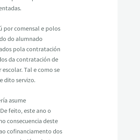
sentadas.
ú por comensal e polos
idado do alumnado
nados pola contratación
dos da contratación de
 escolar. Tal e como se
 dito servizo.
ería asume
e feito, este ano o
mo consecuencia deste
 ao cofinanciamento dos