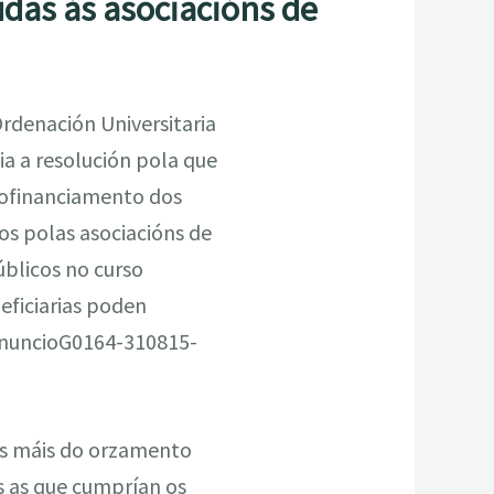
udas ás asociacións de
Ordenación Universitaria
cia a resolución pola que
cofinanciamento dos
os polas asociacións de
úblicos no curso
eficiarias poden
AnuncioG0164-310815-
ros máis do orzamento
as as que cumprían os