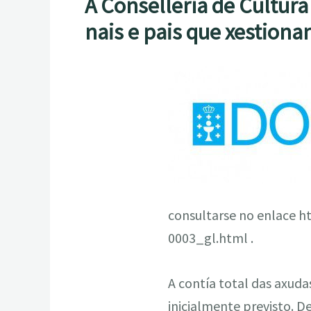
A Consellería de Cultura
nais e pais que xestion
consultarse no enlace 
0003_gl.html .
A contía total das axud
inicialmente previsto. D